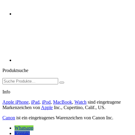
Produktsuche
Suchen
nach:
Info
Apple iPhone
,
iPad
,
iPod
,
MacBook
,
Watch
sind eingetragene
Markenzeichen von
Apple
Inc., Cupertino, Calif., US.
Canon
ist ein eingetragenes Warenzeichen von Canon Inc.
Whatsapp
Kontakt