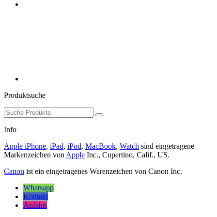
Produktsuche
Suchen
nach:
Info
Apple iPhone
,
iPad
,
iPod
,
MacBook
,
Watch
sind eingetragene
Markenzeichen von
Apple
Inc., Cupertino, Calif., US.
Canon
ist ein eingetragenes Warenzeichen von Canon Inc.
Whatsapp
Kontakt
Anfahrt