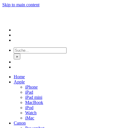
Skip to main content
»
Home
Apple
iPhone
iPad
iPad mini
MacBook
iPod
Watch
iMac
Canon