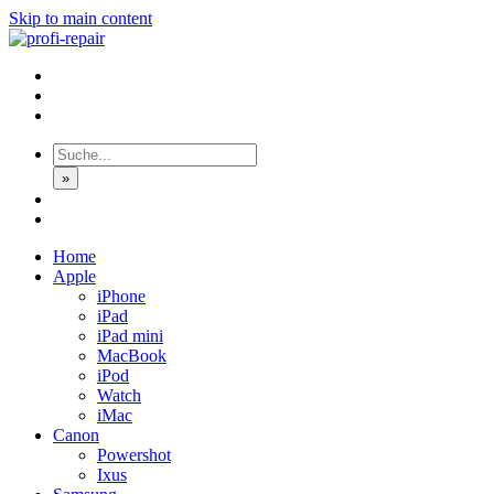
Skip to main content
»
Home
Apple
iPhone
iPad
iPad mini
MacBook
iPod
Watch
iMac
Canon
Powershot
Ixus