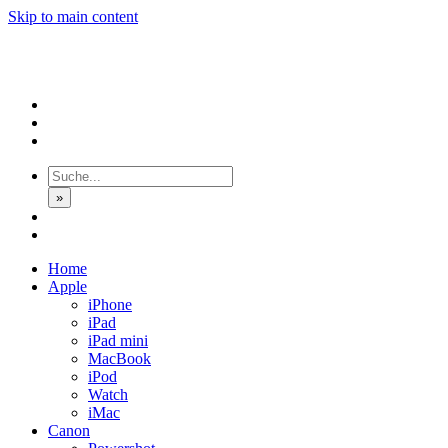
Skip to main content
»
Home
Apple
iPhone
iPad
iPad mini
MacBook
iPod
Watch
iMac
Canon