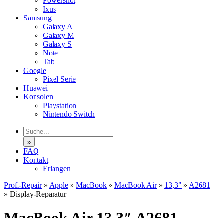
Powershot
Ixus
Samsung
Galaxy A
Galaxy M
Galaxy S
Note
Tab
Google
Pixel Serie
Huawei
Konsolen
Playstation
Nintendo Switch
»
FAQ
Kontakt
Erlangen
Profi-Repair
»
Apple
»
MacBook
»
MacBook Air
»
13,3"
»
A2681
»
Display-Reparatur
MacBook Air 13,3″ A2681