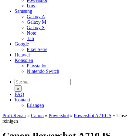
Powershot
Ixus
Samsung
Galaxy A
Galaxy M
Galaxy S
Note
Tab
Google
Pixel Serie
Huawei
Konsolen
Playstation
Nintendo Switch
»
FAQ
Kontakt
Erlangen
Profi-Repair
»
Canon
»
Powershot
»
Powershot A710 IS
»
Linse
reinigen
Canon Powershot A710 IS