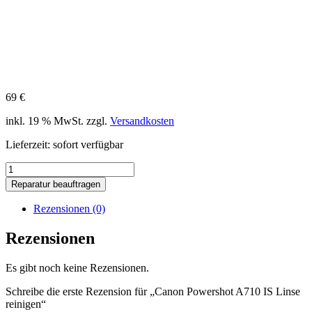
69
€
inkl. 19 % MwSt.
zzgl.
Versandkosten
Lieferzeit:
sofort verfügbar
Canon
Powershot
Reparatur beauftragen
A710
IS
Rezensionen (0)
Linse
reinigen
Rezensionen
Menge
Es gibt noch keine Rezensionen.
Schreibe die erste Rezension für „Canon Powershot A710 IS Linse
reinigen“