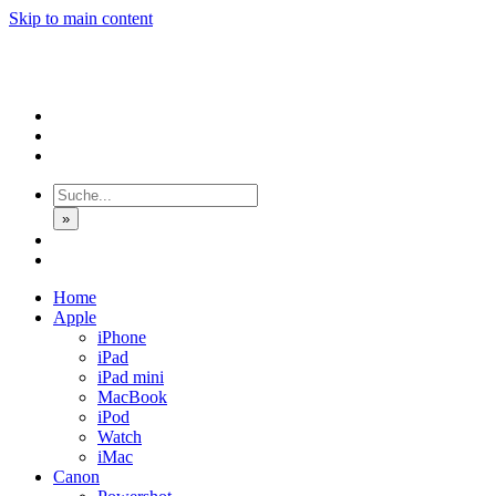
Skip to main content
»
Home
Apple
iPhone
iPad
iPad mini
MacBook
iPod
Watch
iMac
Canon