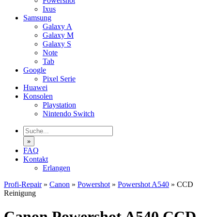
Powershot
Ixus
Samsung
Galaxy A
Galaxy M
Galaxy S
Note
Tab
Google
Pixel Serie
Huawei
Konsolen
Playstation
Nintendo Switch
»
FAQ
Kontakt
Erlangen
Profi-Repair
»
Canon
»
Powershot
»
Powershot A540
»
CCD
Reinigung
Canon Powershot A540 CCD