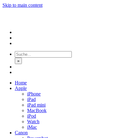
Skip to main content
»
Home
Apple
iPhone
iPad
iPad mini
MacBook
iPod
Watch
iMac
Canon